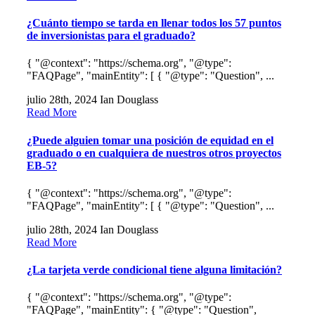
¿Cuánto tiempo se tarda en llenar todos los 57 puntos
de inversionistas para el graduado?
{ "@context": "https://schema.org", "@type":
"FAQPage", "mainEntity": [ { "@type": "Question", ...
julio 28th, 2024
Ian Douglass
Read More
¿Puede alguien tomar una posición de equidad en el
graduado o en cualquiera de nuestros otros proyectos
EB-5?
{ "@context": "https://schema.org", "@type":
"FAQPage", "mainEntity": [ { "@type": "Question", ...
julio 28th, 2024
Ian Douglass
Read More
¿La tarjeta verde condicional tiene alguna limitación?
{ "@context": "https://schema.org", "@type":
"FAQPage", "mainEntity": { "@type": "Question",