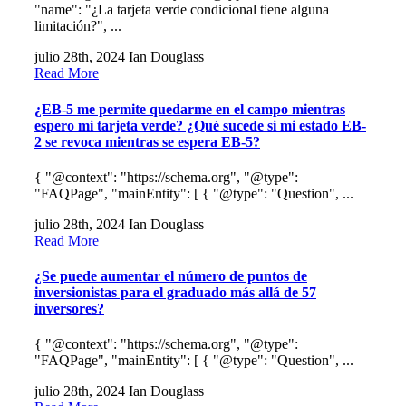
"name": "¿La tarjeta verde condicional tiene alguna
limitación?", ...
julio 28th, 2024
Ian Douglass
Read More
¿EB-5 me permite quedarme en el campo mientras
espero mi tarjeta verde? ¿Qué sucede si mi estado EB-
2 se revoca mientras se espera EB-5?
{ "@context": "https://schema.org", "@type":
"FAQPage", "mainEntity": [ { "@type": "Question", ...
julio 28th, 2024
Ian Douglass
Read More
¿Se puede aumentar el número de puntos de
inversionistas para el graduado más allá de 57
inversores?
{ "@context": "https://schema.org", "@type":
"FAQPage", "mainEntity": [ { "@type": "Question", ...
julio 28th, 2024
Ian Douglass