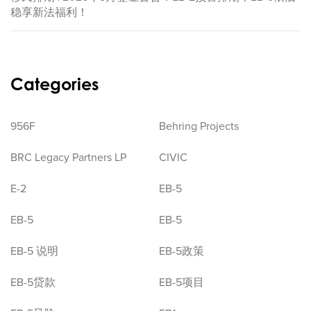
稳享新法福利！
Categories
956F
Behring Projects
BRC Legacy Partners LP
CIVIC
E-2
EB-5
EB-5
EB-5
EB-5 说明
EB-5政策
EB-5贷款
EB-5项目