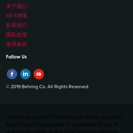
关于我们
EB-5博客
联系我们
隱私政策
使用条款
Follow Us
© 2019 Behring Co. All Rights Reserved.
© behringco.com | This webpage or any document
found here is not an offer or solicitation to sell or
acquire securities or any other financial products