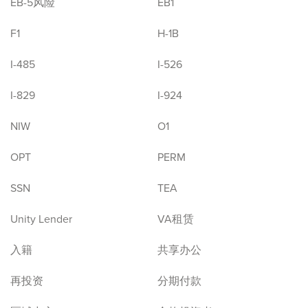
EB-5风险
EB1
F1
H-1B
I-485
I-526
I-829
I-924
NIW
O1
OPT
PERM
SSN
TEA
Unity Lender
VA租赁
入籍
共享办公
再投资
分期付款