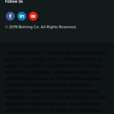
Follow Us
© 2019 Behring Co. All Rights Reserved.
© behringco.com | This webpage or any document
found here is not an offer or solicitation to sell or
acquire securities or any other financial products
and is not a prospectus, disclosure statement or
other offering document. For illustrative purposes
for use in this electronic media, descriptions,
processes or details are simplified. For detailed
explanations or to view actual policy please contact
Behring at info@behringco.com. Any offering of
securities will only be by means of a confidential