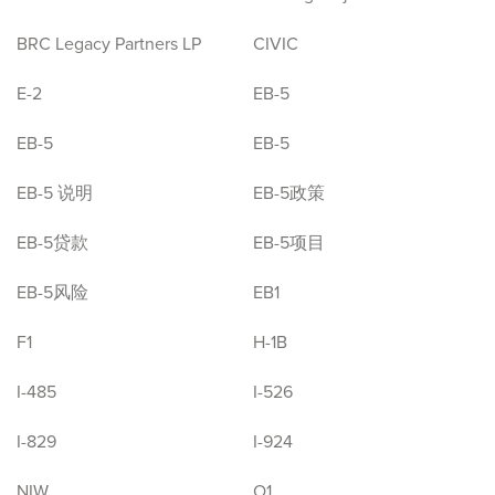
BRC Legacy Partners LP
CIVIC
E-2
EB-5
EB-5
EB-5
EB-5 说明
EB-5政策
EB-5贷款
EB-5项目
EB-5风险
EB1
F1
H-1B
I-485
I-526
I-829
I-924
NIW
O1