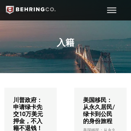
入籍
川普政府：
美国移民：
申请绿卡先
从永久居民/
交10万美元
绿卡到公民
押金，不入
的身份旅程
籍不退钱！
美国移民：从永久