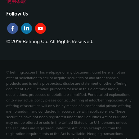
使用条款
Follow Us
© 2019 Behring Co. All Rights Reserved.
© behringco.com | This webpage or any document found here is not an
offer or solicitation to sell or acquire securities or any other financial
products and is not a prospectus, disclosure statement or other offering
document. For illustrative purposes for use in this electronic media,
descriptions, processes or details are simplified. For detailed explanations
or to view actual policy please contact Behring at info@behringco.com. Any
offering of securities will only be by means of a confidential private offering
memorandum, and conducted in accordance with applicable law. These
securities have not been registered under the Securities Act of 1933 and
may not be offered or sold in the United States or to U.S. persons unless
the securities are registered under the Act, or an exemption from the
registration requirements of the Act is available. Hedging transactions