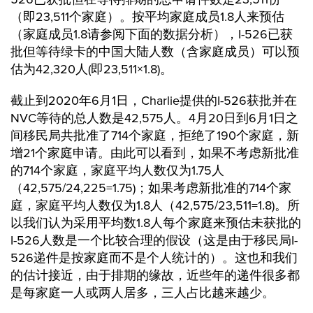
（即23,511个家庭）。按平均家庭成员1.8人来预估
（家庭成员1.8请参阅下面的数据分析），I-526已获
批但等待绿卡的中国大陆人数（含家庭成员）可以预
估为42,320人(即23,511×1.8)。
截止到2020年6月1日，Charlie提供的I-526获批并在
NVC等待的总人数是42,575人。4月20日到6月1日之
间移民局共批准了714个家庭，拒绝了190个家庭，新
增21个家庭申请。由此可以看到，如果不考虑新批准
的714个家庭，家庭平均人数仅为1.75人
（42,575/24,225=1.75)；如果考虑新批准的714个家
庭，家庭平均人数仅为1.8人（42,575/23,511=1.8)。所
以我们认为采用平均数1.8人每个家庭来预估未获批的
I-526人数是一个比较合理的假设（这是由于移民局I-
526递件是按家庭而不是个人统计的）。这也和我们
的估计接近，由于排期的缘故，近些年的递件很多都
是每家庭一人或两人居多，三人占比越来越少。