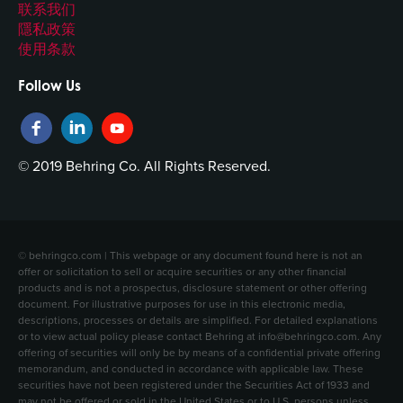
联系我们
隱私政策
使用条款
Follow Us
© 2019 Behring Co. All Rights Reserved.
© behringco.com | This webpage or any document found here is not an
offer or solicitation to sell or acquire securities or any other financial
products and is not a prospectus, disclosure statement or other offering
document. For illustrative purposes for use in this electronic media,
descriptions, processes or details are simplified. For detailed explanations
or to view actual policy please contact Behring at info@behringco.com. Any
offering of securities will only be by means of a confidential private offering
memorandum, and conducted in accordance with applicable law. These
securities have not been registered under the Securities Act of 1933 and
may not be offered or sold in the United States or to U.S. persons unless