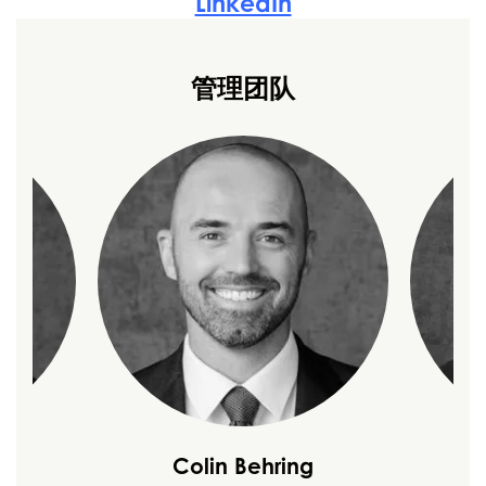
LinkedIn
管理团队
on
Colin Behring