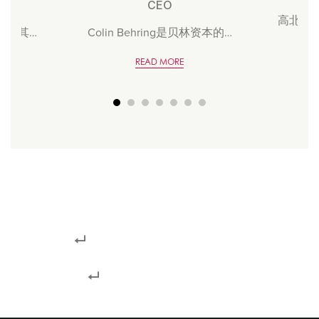
CEO
高北先
平台及其…
Colin Behring是贝林资本的…
READ MORE
贝林家族史，请注意，并非所有有开发
经验的贝林家族成员都参与这个特定平
台。
管理团队基于项目资产价值的集体职业
经验。