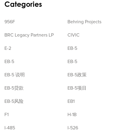
Categories
956F
Behring Projects
BRC Legacy Partners LP
CIVIC
E-2
EB-5
EB-5
EB-5
EB-5 说明
EB-5政策
EB-5贷款
EB-5项目
EB-5风险
EB1
F1
H-1B
I-485
I-526