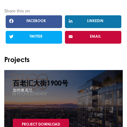
Share this on
FACEBOOK
LINKEDIN
TWITTER
EMAIL
Projects
百老汇大街1900号
加州奥克兰
PROJECT DOWNLOAD