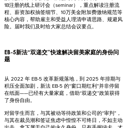
1B注册的线上研讨会（seminar），重点解读注册流
程、薪资加权抽签细节、10万美金附加费缴纳规范等
核心内容，帮助雇主和受益人理清申请思路、规避风
险。届时我们及时给大家总结会议要点。
EB-5新法“双递交”快速解决留美家庭的身份问
题
从 2022 年 EB-5 改革新规落地，到 2025 年排期与
积压全面加剧，新法 EB-5 的“窗口期红利”并非停留
在纸面——已经有大量家庭，借助“双递交”政策获得
了身份自由。
对留学生而言，与其被动等待政策和公司的“审判”，
与其在裁员潮和签证焦虑中惶惶不可终日，不如主动
出击，拿下属于自己的永久身份。只有手握绿卡，才