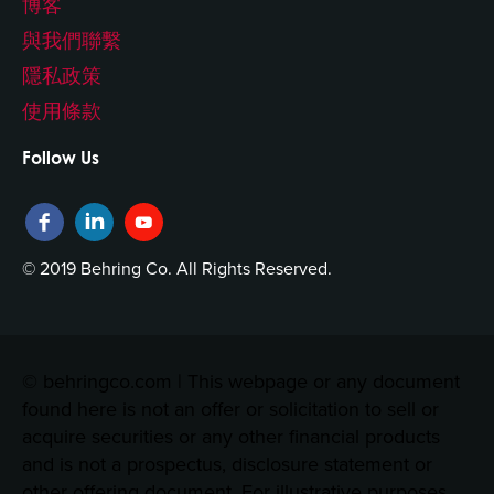
博客
與我們聯繫
隱私政策
使用條款
Follow Us
© 2019 Behring Co. All Rights Reserved.
© behringco.com | This webpage or any document
found here is not an offer or solicitation to sell or
acquire securities or any other financial products
and is not a prospectus, disclosure statement or
other offering document. For illustrative purposes