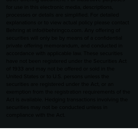
for use in this electronic media, descriptions,
processes or details are simplified. For detailed
explanations or to view actual policy please contact
Behring at info@behringco.com. Any offering of
securities will only be by means of a confidential
private offering memorandum, and conducted in
accordance with applicable law. These securities
have not been registered under the Securities Act
of 1933 and may not be offered or sold in the
United States or to U.S. persons unless the
securities are registered under the Act, or an
exemption from the registration requirements of the
Act is available. Hedging transactions involving the
securities may not be conducted unless in
compliance with the Act.
Consent Preferences