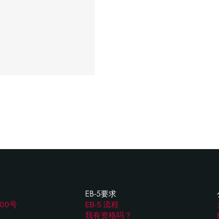
EB-5要求
00号
EB-5 流程
我有资格吗？