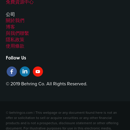
免費資源中心
公司
關於我們
博客
與我們聯繫
隱私政策
使用條款
Follow Us
© 2019 Behring Co. All Rights Reserved.
© behringco.com | This webpage or any document found here is not an
offer or solicitation to sell or acquire securities or any other financial
products and is not a prospectus, disclosure statement or other offering
document. For illustrative purposes for use in this electronic media,