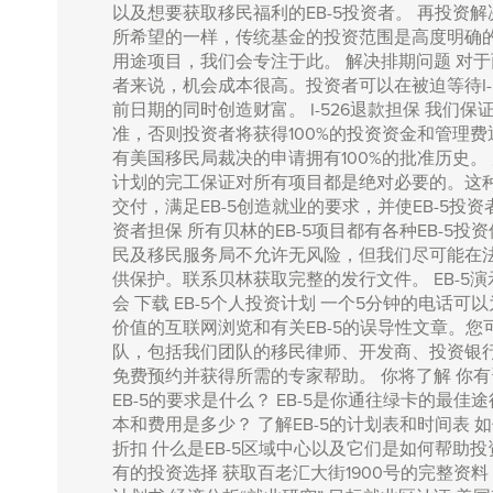
以及想要获取移民福利的EB-5投资者。 再投资解决
所希望的一样，传统基金的投资范围是高度明确
用途项目，我们会专注于此。 解决排期问题 对于面
者来说，机会成本很高。投资者可以在被迫等待I-
前日期的同时创造财富。 I-526退款担保 我们保证
准，否则投资者将获得100%的投资资金和管理
有美国移民局裁决的申请拥有100%的批准历史。 完
计划的完工保证对所有项目都是绝对必要的。这
交付，满足EB-5创造就业的要求，并使EB-5投
资者担保 所有贝林的EB-5项目都有各种EB-5
民及移民服务局不允许无风险，但我们尽可能在
供保护。联系贝林获取完整的发行文件。 EB-5
会 下载 EB-5个人投资计划 一个5分钟的电话可
价值的互联网浏览和有关EB-5的误导性文章。您
队，包括我们团队的移民律师、开发商、投资银
免费预约并获得所需的专家帮助。 你将了解 你有资
EB-5的要求是什么？ EB-5是你通往绿卡的最佳
本和费用是多少？ 了解EB-5的计划表和时间表 
折扣 什么是EB-5区域中心以及它们是如何帮助投
有的投资选择 获取百老汇大街1900号的完整资料