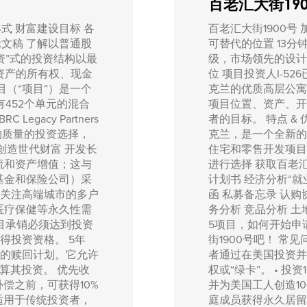
百老汇大街190
式 财富建设目标 各
百老汇大街1900号 
示文稿 了解以普通股
可替代的位置 13分
资”式的投资结构以最
级，市场领先的设计 
资产的所有权、现金
位 项目投资人I-52
目（“项目”）是一个
克兰的优质高层公寓
452个单元的混合
项目位置、资产、开
gacy Partners
者的目标。 特点 &
构质量的投资选择，
克兰，是一个全新的
创造世代财富 开发长
住宅和零售开发项目。
流和资产增值；这与
进行选择 获取百老汇
基金和保险公司）采
计划书 经济分析“就
特别关注高端城市的多户
函 私募备忘录 认购
医疗保健等永久性需
务分析 竞品分析 土
项目承销必须达到投资
5项目，如何开始申
得投资资格。 5年
街1900号吧！ 常
5的赎回计划。它允许
者通过在美国投资并
算其投资。 优先收
权或“绿卡”。 • 
偿之前，可获得10%
并为美国工人创造1
”适用于传统投资者，
庭成员获得永久居留