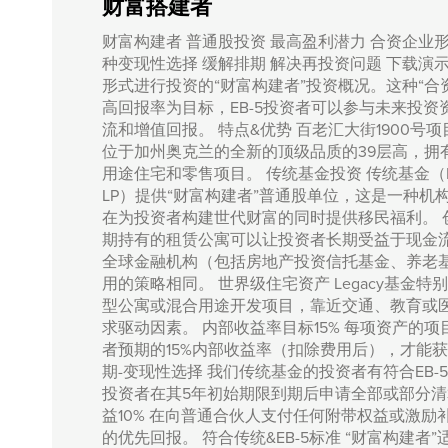
财富搭建者
财富构建者 普通股投资 最高盈利潜力 合资企业形
种变现性选择 缓解排期 解决再投资问题 下载演
形式进行投资的“财富构建者”投资概况。这种“合
高回报率为目标，EB-5投资者可以参与未来投资
流和增值回报。 特点&优势 百老汇大街1900号项
位于加州奥克兰的全新的顶级品质的39层高，拥有
用途住宅和零售项目。 传统基金投资 传统基金（BRC Le
LP）提供“财富构建者”普通股单位，这是一种机
在为投资者构建世代财富的同时提供移民福利。 
期持有的租赁公寓可以让投资者长期受益于现金
全球金融机构（包括房地产投资信托基金、养老
用的策略相同。 世界级住宅资产 Legacy基金
型公寓或混合用途开发项目，靠近交通、教育或
求驱动因素。 内部收益率目标15% 每项资产的
者预期的15%内部收益率（扣除费用后），才能获
期-变现性选择 我们传统基金的投资者有符合EB-
投资者在其5年初始期限到期后申请全部或部分清
益10% 在向普通合伙人支付任何附带权益或激励补
的优先回报。 符合传统&EB-5标准 “财富构建者