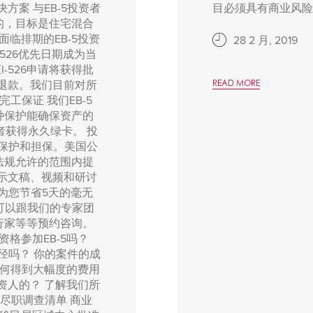
方案 与EB-5投资者
目必须具有商业风险。 
的，目标是住宅混合
临排期的EB-5投资
28 2 月, 2019
526优先日期成为当
I-526申请将获得批
费退款。我们目前对所
READ MORE
工保证 我们EB-5
种保护能确保资产的
资者获得永久绿卡。 投
投资保护和担保。美国公
法规允许的范围内提
演示文稿、视频和研讨
以为您节省5天的毫无
可以跟我们的专家团
行家等等预约咨询。
格参加EB-5吗？
途径吗？ 你的案件的成
如何得到大幅度的费用
资人的？ 了解我们所
 尽职调查清单 商业