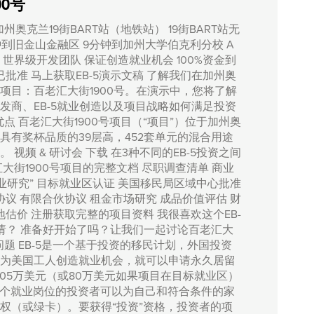
0号
加州奥克兰19街BART站（地铁站） 19街BART站无
钟到旧金山金融区 9分钟到加州大学伯克利分校 A
世界级开发团队 保证创造就业机会 100%资金到
6已批准 马上获取EB-5演示文稿 了解我们在加州奥
项目：百老汇大街1900号。在演示中，您将了解
发商、EB-5就业创造以及项目战略如何满足投资
 优点 百老汇大街1900号项目（“项目”）位于加州奥
具有奖杯品质的39层高，452套单元的混合用途
 视频 & 研讨会 下载 在3种不同的EB-5投资之间
大街1900号项目的完整文档 尽职调查清单 商业
业研究” 目标就业区认证 美国移民局区域中心批准
协议 有限合伙协议 租金市场研究 成品价值评估 财
地估价 注册获取完整的项目资料 我很喜欢这个EB-
请？ 准备好开始了吗？让我们一起讨论百老汇大
见问题 EB-5是一个基于投资的移民计划，外国投资
为美国工人创造就业机会，就可以申请永久居留
投资105万美元（或80万美元如果项目在目标就业区）
0个就业岗位的投资者可以为自己和符合条件的家
权（或绿卡）。要获得“投资”资格，投资者的项