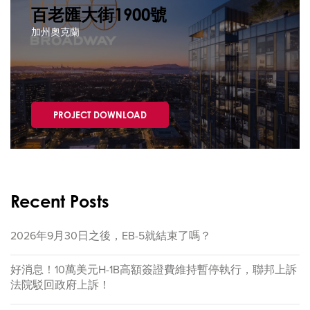
百老匯大街1900號
加州奧克蘭
PROJECT DOWNLOAD
Recent Posts
2026年9月30日之後，EB-5就結束了嗎？
好消息！10萬美元H-1B高額簽證費維持暫停執行，聯邦上訴
法院駁回政府上訴！