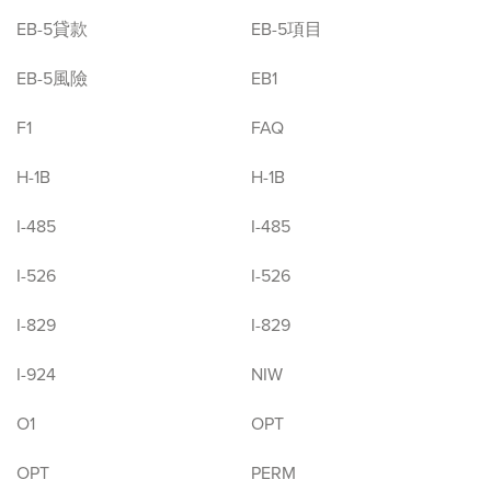
EB-5貸款
EB-5項目
EB-5風險
EB1
F1
FAQ
H-1B
H-1B
I-485
I-485
I-526
I-526
I-829
I-829
I-924
NIW
O1
OPT
OPT
PERM