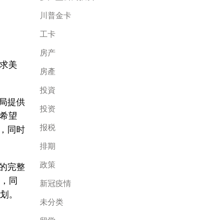
川普金卡
工卡
房产
求美
房產
投資
民局提供
投资
希望
报税
程，同时
排期
政策
划的完整
会，同
新冠疫情
计划。
未分类