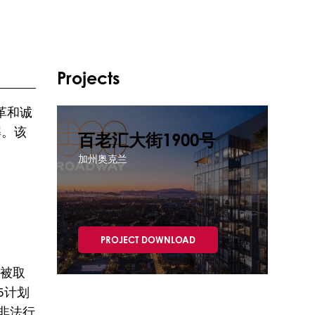
Projects
革和诚
解。该
百老汇大街1900号
加州奥克兰
PROJECT DOWNLOAD
已被取
5计划
非法行