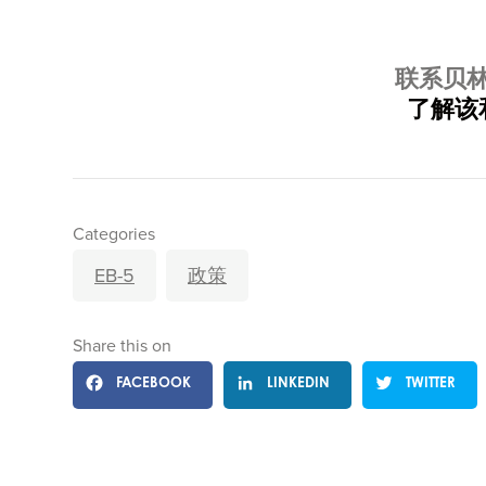
联系贝
了解该
Categories
EB-5
政策
Share this on
FACEBOOK
LINKEDIN
TWITTER