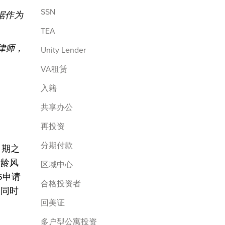
SSN
据作为
TEA
律师，
Unity Lender
VA租赁
入籍
共享办公
再投资
分期付款
日期之
超龄风
区域中心
6申请
合格投资者
，同时
回美证
多户型公寓投资