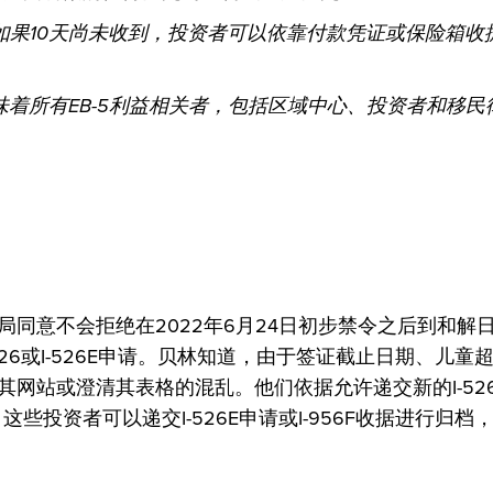
。但如果10天尚未收到，投资者可以依靠付款凭证或保险箱收
味着所有EB-5利益相关者，包括区域中心、投资者和移民
。
同意不会拒绝在2022年6月24日初步禁令之后到和解
526或I-526E申请。贝林知道，由于签证截止日期、儿童
网站或澄清其表格的混乱。他们依据允许递交新的I-52
些投资者可以递交I-526E申请或I-956F收据进行归档