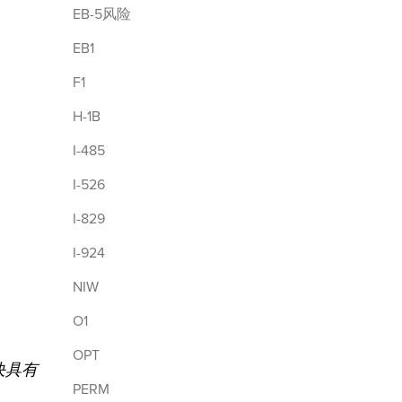
EB-5风险
EB1
F1
H-1B
I-485
I-526
I-829
I-924
NIW
O1
OPT
决具有
PERM