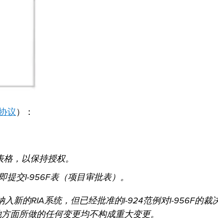
协议
）：
56表格，以保持授权。
即提交I-956F表（项目审批表）。
入新的RIA系统，但已经批准的I-924范例对I-956F的裁
他方面所做的任何变更均不构成重大变更。