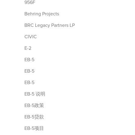
956F
Behring Projects
BRC Legacy Partners LP
CIVIC
E-2
EB-5
EB-5
EB-5
EB-5 说明
EB-5政策
EB-5贷款
EB-5项目