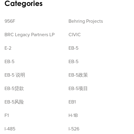
Categories
956F
Behring Projects
BRC Legacy Partners LP
CIVIC
E-2
EB-5
EB-5
EB-5
EB-5 说明
EB-5政策
EB-5贷款
EB-5项目
EB-5风险
EB1
F1
H-1B
I-485
I-526