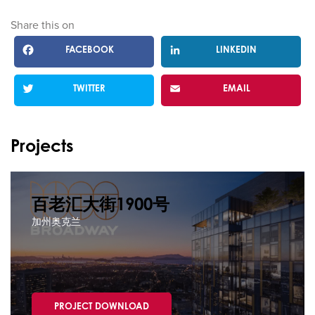
Share this on
FACEBOOK
LINKEDIN
TWITTER
EMAIL
Projects
百老汇大街1900号
加州奥克兰
PROJECT DOWNLOAD