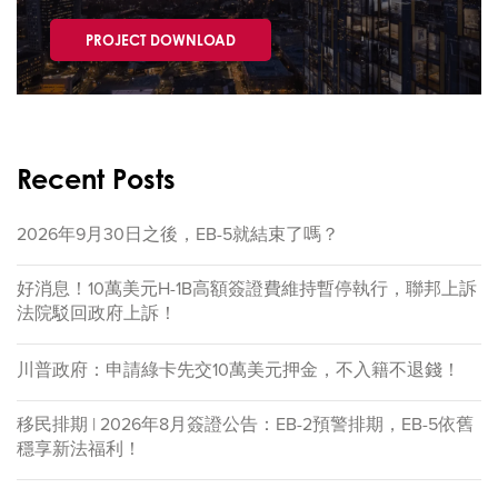
PROJECT DOWNLOAD
Recent Posts
2026年9月30日之後，EB-5就結束了嗎？
好消息！10萬美元H-1B高額簽證費維持暫停執行，聯邦上訴
法院駁回政府上訴！
川普政府：申請綠卡先交10萬美元押金，不入籍不退錢！
移民排期 | 2026年8月簽證公告：EB-2預警排期，EB-5依舊
穩享新法福利！