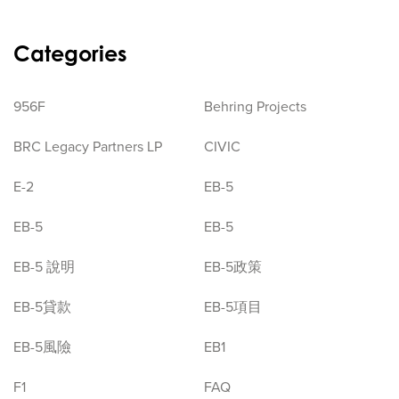
Categories
956F
Behring Projects
BRC Legacy Partners LP
CIVIC
E-2
EB-5
EB-5
EB-5
EB-5 說明
EB-5政策
EB-5貸款
EB-5項目
EB-5風險
EB1
F1
FAQ