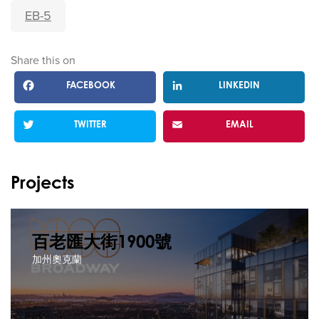
EB-5
Share this on
FACEBOOK
LINKEDIN
TWITTER
EMAIL
Projects
百老匯大街1900號
加州奧克蘭