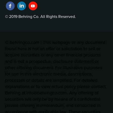
© 2019 Behring Co. All Rights Reserved.
© behringco.com | This webpage or any document
found here is not an offer or solicitation to sell or
acquire securities or any other financial products
and is not a prospectus, disclosure statement or
other offering document. For illustrative purposes
for use in this electronic media, descriptions,
processes or details are simplified. For detailed
explanations or to view actual policy please contact
Behring at info@behringco.com. Any offering of
securities will only be by means of a confidential
private offering memorandum, and conducted in
accordance with applicable law. These securities