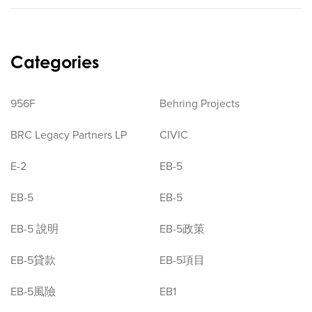
Categories
956F
Behring Projects
BRC Legacy Partners LP
CIVIC
E-2
EB-5
EB-5
EB-5
EB-5 說明
EB-5政策
EB-5貸款
EB-5項目
EB-5風險
EB1