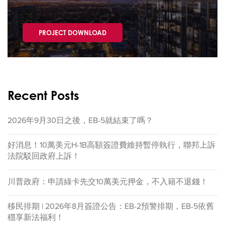
PROJECT DOWNLOAD
Recent Posts
2026年9月30日之後，EB-5就結束了嗎？
好消息！10萬美元H-1B高額簽證費維持暫停執行，聯邦上訴
法院駁回政府上訴！
川普政府：申請綠卡先交10萬美元押金，不入籍不退錢！
移民排期 | 2026年8月簽證公告：EB-2預警排期，EB-5依舊
穩享新法福利！