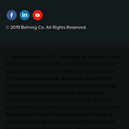
© 2019 Behring Co. All Rights Reserved.
© behringco.com | This webpage or any document
found here is not an offer or solicitation to sell or
acquire securities or any other financial products
and is not a prospectus, disclosure statement or
other offering document. For illustrative purposes
for use in this electronic media, descriptions,
processes or details are simplified. For detailed
explanations or to view actual policy please contact
Behring at info@behringco.com. Any offering of
securities will only be by means of a confidential
private offering memorandum, and conducted in