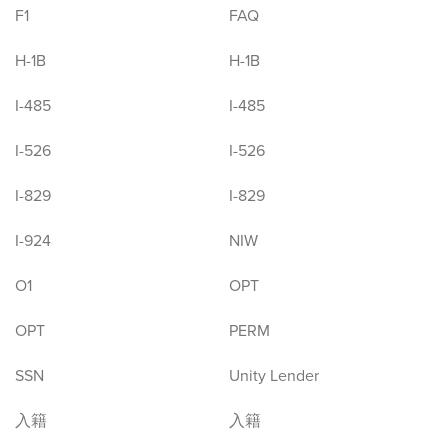
F1
FAQ
H-1B
H-1B
I-485
I-485
I-526
I-526
I-829
I-829
I-924
NIW
O1
OPT
OPT
PERM
SSN
Unity Lender
入籍
入籍