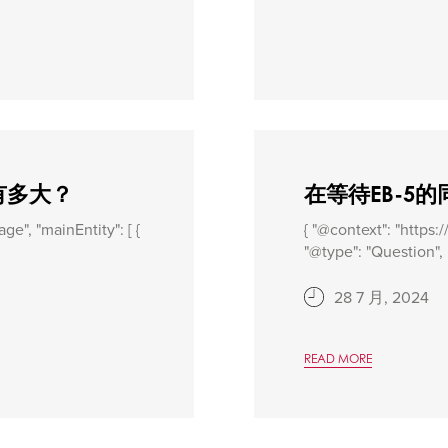
有多大？
在等待EB-5
ge", "mainEntity": [ {
{ "@context": "https:
"@type": "Question", .
28 7 月, 2024
READ MORE