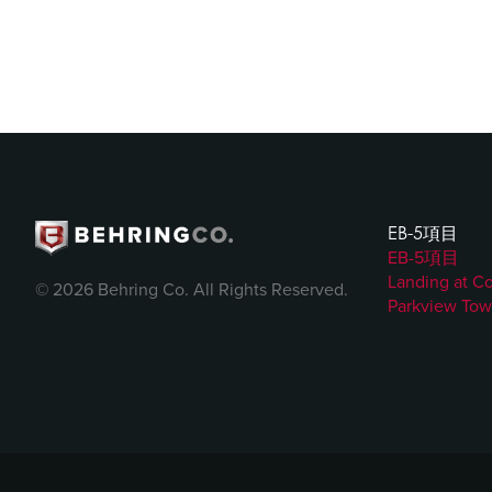
EB-5項目
EB-5項目
Landing at C
© 2026 Behring Co. All Rights Reserved.
Parkview Tow