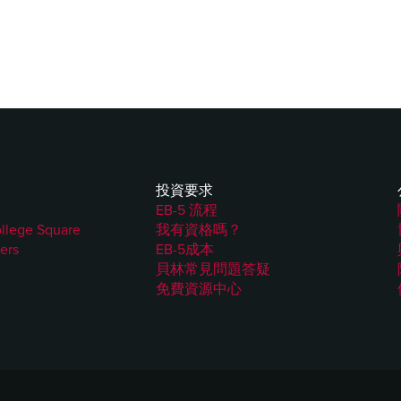
投資要求
EB-5 流程
ollege Square
我有資格嗎？
ers
EB-5成本
貝林常見問題答疑
免費資源中心