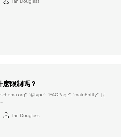
Ian Douglass
什麽限制嗎？
//schema.org", "@type": "FAQPage", "mainEntity": [ {
..
Ian Douglass