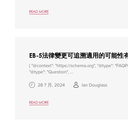
READ MORE
EB-5法律變更可追溯適用的可能性
{ "@context": "https://schema.org", "@type": "FAQPa
"@type": "Question", ...
28 7 月, 2024
Ian Douglass
READ MORE