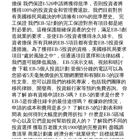
擔保 我們保證I-526申請將獲得批準，否則投資者將
獲得100%的投資資金和管理費退款。我們目前對所
有美國移民局裁決的申請擁有100%的批準歷史。 完
工保證 我們EB-5計劃的完工保證對所有項目都是絕
對必要的。這種保護能確保資產的交付，滿足EB-5創
造就業的要求，並使EB-5投資者獲得永久綠卡。 投
資者擔保 所有貝林的EB-5項目都有壹套EB-5投資保
護措施。為了獲得EB-5投資的資格，美國移民局要求
項目“處於風險之中”，但通過項目選擇和法律結構，
我們盡可能降低風險。 EB-5演示文稿、視頻和研討
會 下載 EB-5個人投資計劃 壹個5分鐘的電話可以為
您節省5天毫無價值的互聯網瀏覽和有關EB-5的誤導
性文章。您可以跟我們的移民專家，包括我們團隊的
移民律師、開發商、投資銀行家等預約免費咨詢。 你
将了解 妳有資格申請EB-5嗎？ EB-5的要求是什麽？
EB-5是你通往綠卡的最佳途徑嗎？ 根據妳的情況，
申請的成本和費用是多少？ 了解EB-5的計劃表和時
間表 如何得到大幅度的費用折扣？ 什麽是EB-5區域
中心以及它們是如何幫助投資人的？ 了解我們不同的
投資選擇 獲取百老匯大街1900號的完整資料 盡職調
查清單 商業計劃書 經濟分析“就業研究” 目標就業區