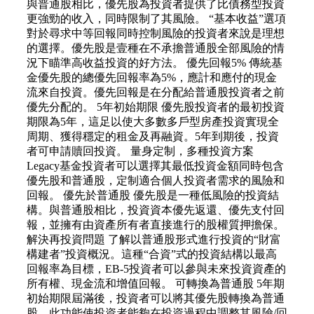
與普通股相比，優先股為投資者提供了比債務型投資
更強勁的收入，同時限制了其風險。 “基本收益”選項
對於尋求中等回報同時控制風險的投資者來說是理想
的選擇。優先股是壹種在不承擔普通股全部風險的情
況下瞄準高收益投資的好方法。 優先回報5% 傳統基
金優先股的總優先回報率為5%，應計和應付的現金
流來自投資。優先回報是在分配給普通股投資者之前
優先分配的。 5年初始期限 優先股投資者的最初投資
期限為5年，這足以使大多數多戶型房產投資實現全
周期、獲得穩定的租金及再融資。5年到期後，投資
者可申請贖回投資。 量身定制，多種投資方案
Legacy基金投資者可以選擇其最低投資金額同時包含
優先股和普通股，定制適合個人投資者需求的風險和
回報。 優先於普通股 優先股是一種低風險的投資結
構。與普通股相比，投資資本優先返還、優先支付回
報，並擁有由資產所有者直接進行的股權質押擔保。
解決再投資問題 了解以普通股形式進行投資的“財富
構建者”投資概況。這種“合資”式的投資結構以最高
回報率為目標，EB-5投資者可以參與未來投資資產的
所有權、現金流和增值回報。 可轉換為普通股 5年期
初始期限屆滿後，投資者可以將其優先股轉換為普通
股。此功能使投資者能夠在投資過程中調整其風險/回