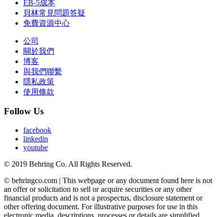
EB-5成本
貝林常見問題答疑
免費資源中心
公司
關於我們
博客
與我們聯繫
隱私政策
使用條款
Follow Us
facebook
linkedin
youtube
© 2019 Behring Co. All Rights Reserved.
© behringco.com | This webpage or any document found here is not
an offer or solicitation to sell or acquire securities or any other
financial products and is not a prospectus, disclosure statement or
other offering document. For illustrative purposes for use in this
electronic media, descriptions, processes or details are simplified.