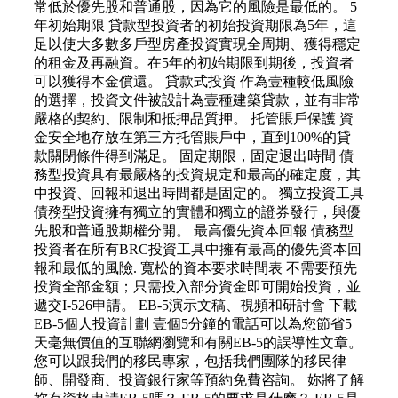
常低於優先股和普通股，因為它的風險是最低的。 5
年初始期限 貸款型投資者的初始投資期限為5年，這
足以使大多數多戶型房產投資實現全周期、獲得穩定
的租金及再融資。在5年的初始期限到期後，投資者
可以獲得本金償還。 貸款式投資 作為壹種較低風險
的選擇，投資文件被設計為壹種建築貸款，並有非常
嚴格的契約、限制和抵押品質押。 托管賬戶保護 資
金安全地存放在第三方托管賬戶中，直到100%的貸
款關閉條件得到滿足。 固定期限，固定退出時間 債
務型投資具有最嚴格的投資規定和最高的確定度，其
中投資、回報和退出時間都是固定的。 獨立投資工具
債務型投資擁有獨立的實體和獨立的證券發行，與優
先股和普通股期權分開。 最高優先資本回報 債務型
投資者在所有BRC投資工具中擁有最高的優先資本回
報和最低的風險. 寬松的資本要求時間表 不需要預先
投資全部金額；只需投入部分資金即可開始投資，並
遞交I-526申請。 EB-5演示文稿、視頻和研討會 下載
EB-5個人投資計劃 壹個5分鐘的電話可以為您節省5
天毫無價值的互聯網瀏覽和有關EB-5的誤導性文章。
您可以跟我們的移民專家，包括我們團隊的移民律
師、開發商、投資銀行家等預約免費咨詢。 妳將了解