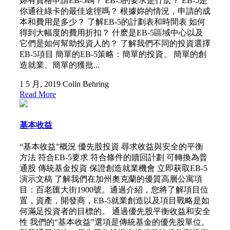
妳有資格申請EB-5嗎？ EB-5的要求是什麽？ EB-5是
你通往綠卡的最佳途徑嗎？ 根據妳的情況，申請的成
本和費用是多少？ 了解EB-5的計劃表和時間表 如何
得到大幅度的費用折扣？ 什麽是EB-5區域中心以及
它們是如何幫助投資人的？ 了解我們不同的投資選擇
EB-5項目 簡單的EB-5策略：簡單的投資、 簡單的創
造就業、簡單的獲批...
1 5 月, 2019
Colin Behring
Read More
基本收益
“基本收益”概況 優先股投資 尋求收益與安全的平衡
方法 符合EB-5要求 符合條件的贖回計劃 可轉換為普
通股 傳統基金投資 保證創造就業機會 立即获取EB-5
演示文稿 了解我們在加州奧克蘭的優質高層公寓項
目：百老匯大街1900號。通過介紹，您將了解項目位
置，資產，開發商，EB-5就業創造以及項目戰略是如
何滿足投資者的目標的。 通過優先股平衡收益和安全
性 我們的“基本收益”選項是傳統基金的優先股單位。