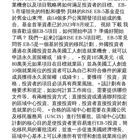
業機會以及項目戰略將如何滿足投資者的目標。 EB-
5 市場領先的特點和優勢 貝林的RISE EB-5基金是位
於舊金山東灣、由14個多戶公寓開發項目組成的集
合。基金首筆資產已於2023年9月竣工。 視頻 下載 我
很喜歡這個EB-5項目，如何開始申請？ 準備好開始
了嗎？ 我們一起來討論RISE EB-5項目吧。 EB-5常見
問答 EB-5是一個基於投資的移民計劃，外國投資者
通過在美國投資並為美國工人創造就業機會，就可以
申請永久居留權或「綠卡」。 • 投資105萬美元（或
80萬美元如果項目在目標就業區）並為美國工人創造
10個就業崗位的投資者可以為自己和符合條件的家庭
成員獲得永久居留權（或綠卡）。要獲得「投資」資
格，投資者的項目必須具有商業風險。 • 該計劃有各
種要求和規定，如如何計算工作崗位、需要提供哪些
文件等。有兩種投資方式：直接投資或通過聯邦指定
的區域中心投資。直接投資時，投資者直接投資於創
造就業的公司。 • 合格的區域中心都需要在美國公民
及移民服務局（USCIS）進行預審批。區域中心試點
計劃的核心目的是使投資者更容易進行EB-5投資，簡
化移民局的審批流程，並進一步促進美國經濟增長。
區域中心基本上可以承擔所有管理和創造就業崗位的