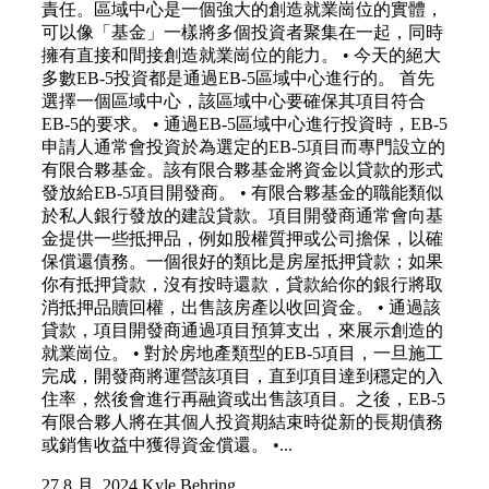
責任。區域中心是一個強大的創造就業崗位的實體，
可以像「基金」一樣將多個投資者聚集在一起，同時
擁有直接和間接創造就業崗位的能力。 • 今天的絕大
多數EB-5投資都是通過EB-5區域中心進行的。 首先
選擇一個區域中心，該區域中心要確保其項目符合
EB-5的要求。 • 通過EB-5區域中心進行投資時，EB-5
申請人通常會投資於為選定的EB-5項目而專門設立的
有限合夥基金。該有限合夥基金將資金以貸款的形式
發放給EB-5項目開發商。 • 有限合夥基金的職能類似
於私人銀行發放的建設貸款。項目開發商通常會向基
金提供一些抵押品，例如股權質押或公司擔保，以確
保償還債務。一個很好的類比是房屋抵押貸款；如果
你有抵押貸款，沒有按時還款，貸款給你的銀行將取
消抵押品贖回權，出售該房產以收回資金。 • 通過該
貸款，項目開發商通過項目預算支出，來展示創造的
就業崗位。 • 對於房地產類型的EB-5項目，一旦施工
完成，開發商將運營該項目，直到項目達到穩定的入
住率，然後會進行再融資或出售該項目。之後，EB-5
有限合夥人將在其個人投資期結束時從新的長期債務
或銷售收益中獲得資金償還。 •...
27 8 月, 2024
Kyle Behring