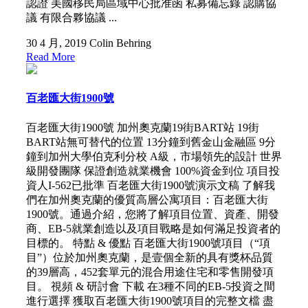
認證 美國移民局區域中心批准函 私募備忘錄 認購協
議 有限合夥協議 ...
30 4 月, 2019
Colin Behring
Read More
百老匯大街1900號
百老匯大街1900號 加州奧克蘭19街BART站 19街
BART站無可替代的位置 13分鐘到舊金山金融區 9分
鐘到加州大學伯克利分校 A級，市場領先的設計 世界
級開發團隊 保證創造就業機會 100%資金到位 項目投
資人I-562已批準 百老匯大街1900號演示文稿 了解我
們在加州奧克蘭的優質高層公寓項目：百老匯大街
1900號。通過介紹，您將了解項目位置、資產、開發
商、EB-5就業創造以及項目戰略是如何滿足投資者的
目標的。 特點 & 優點 百老匯大街1900號項目（“項
目”）位於加州奧克蘭，是壹個全新的具有獎杯品質
的39層高，452套單元的混合用途住宅和零售開發項
目。 視頻 & 研討會 下載 在3種不同的EB-5投資之間
進行選擇 獲取百老匯大街1900號項目的完整文檔 盡