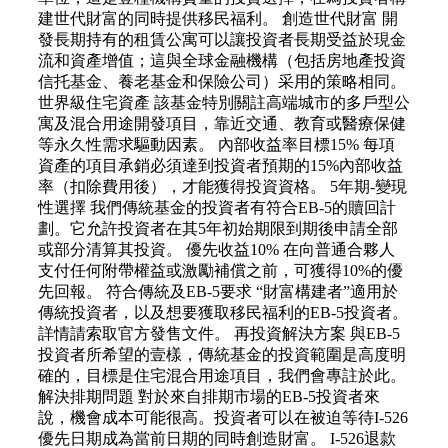
建世代財富的同時提供移民福利。 創造世代財富 開
發長期持有的租賃公寓可以讓投資者長期受益於現金
流和資產增值；這與全球金融機構（包括房地產投資
信托基金、養老基金和保險公司）采用的策略相同。
世界級住宅資產 該基金特別關註高端城市的多戶型公
寓及混合用途開發項目，靠近交通、教育或醫療保健
等永久性需求驅動因素。 內部收益率目標15% 每項
資產的項目承銷必須達到投資者預期的15%內部收益
率（扣除費用後），才能獲得投資資格。 5年期-變現
性選擇 我們傳統基金的投資者有符合EB-5的贖回計
劃。它允許投資者在其5年初始期限到期後申請全部
或部分清算其投資。 優先收益10% 在向普通合夥人
支付任何附帶權益或激勵補償之前，可獲得10%的優
先回報。 符合傳統及EB-5要求 “財富構建者”適用於
傳統投資者，以及想要獲取移民福利的EB-5投資者。
詳情請索取官方發售文件。 再投資解決方案 與EB-5
投資者所希望的壹樣，傳統基金的投資範圍是高度明
確的，目標是住宅混合用途項目，我們會專註於此。
解決排期問題 對於來自排期市場的EB-5投資者來
說，機會成本可能很高。投資者可以在被迫等待I-526
優先日期成為當前日期的同時創造財富。 I-526退款