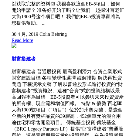
以获取完整的资料包 我很喜歡這個EB-5項目，如何
開始申請？ 准备好开始了吗？让我们一起探讨百老汇
大街1900号这个项目吧！ 我們的EB-5投資專家將為
您提供幫助。 ...
30 4 月, 2019
Colin Behring
Read More
財富搭建者
財富構建者 普通股投資 最高盈利潛力 合資企業形式
財富建設目標 各種變現性選擇 緩解排期 解決再投資
問題 下載演示文稿 了解以普通股形式進行投資的“財
富構建者”投資概況。這種“合資”式的投資結構以最
高回報率為目標，EB-5投資者可以參與未來投資資產
的所有權、現金流和增值回報。 特點 & 優勢 百老匯
大街1900號項目（“項目”）位於加州奧克蘭，是壹個
全新的具有獎杯品質的39層高，452個單元的混合用
途住宅和零售開發項目。 傳統基金投資 傳統基金
（BRC Legacy Partners LP）提供“財富構建者”普通股
單位，這是壹種機構質量的投資選擇，在為投資者構