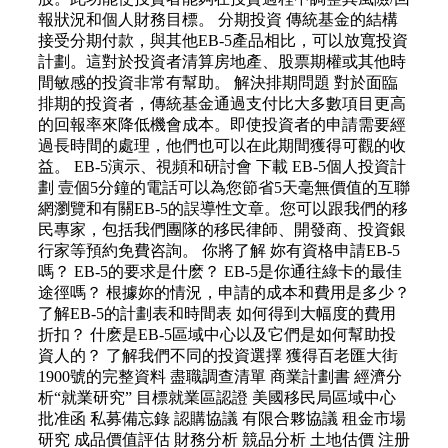
報狀況和個人財務目標。 分期投資 傳統基金的結構
接受分期付款，與其他EB-5產品相比，可以放寬投資
計劃。這對於投資者清算房地產、股票期權或其他時
間敏感的投資非常有幫助。 解決排期問題 對於面臨
排期的投資者，傳統基金通過支付比大多數項目更高
的回報率來降低機會成本。即使投資者的申請需要經
過長時間的處理，他們也可以在此期間獲得可觀的收
益。 EB-5演示、視頻和研討會 下載 EB-5個人投資計
劃 壹個5分鐘的電話可以為您節省5天毫無價值的互聯
網瀏覽和有關EB-5的誤導性文章。您可以跟我們的移
民專家，包括我們團隊的移民律師、開發商、投資銀
行家等預約免費咨詢。 你將了解 妳有資格申請EB-5
嗎？ EB-5的要求是什麽？ EB-5是你通往綠卡的最佳
途徑嗎？ 根據妳的情況，申請的成本和費用是多少？
了解EB-5的計劃表和時間表 如何得到大幅度的費用
折扣？ 什麽是EB-5區域中心以及它們是如何幫助投
資人的？ 了解我們不同的投資選擇 獲得百老匯大街
1900號的完整資料 盡職調查清單 商業計劃書 經濟分
析“就業研究” 目標就業區認證 美國移民局區域中心
批准函 私募備忘錄 認購協議 有限合夥協議 租金市場
研究 成品價值評估 財務分析 競品分析 土地估價 注册