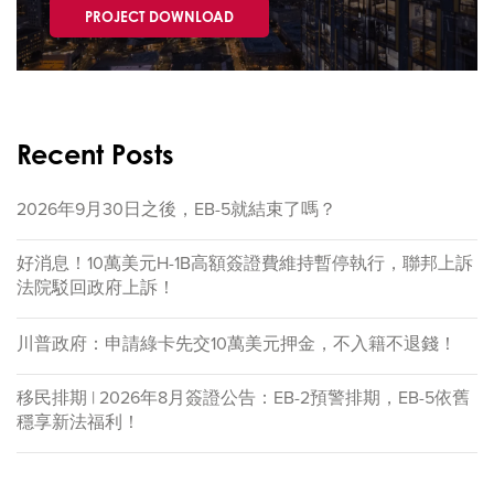
PROJECT DOWNLOAD
Recent Posts
2026年9月30日之後，EB-5就結束了嗎？
好消息！10萬美元H-1B高額簽證費維持暫停執行，聯邦上訴
法院駁回政府上訴！
川普政府：申請綠卡先交10萬美元押金，不入籍不退錢！
移民排期 | 2026年8月簽證公告：EB-2預警排期，EB-5依舊
穩享新法福利！