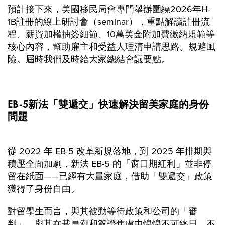
預計接下來，美國移民局會專門舉辦圍繞2026年H-
1B註冊的線上研討會（seminar），重點解讀註冊流
程、薪資加權抽簽細節、10萬美金附加費繳納規範等
核心內容，幫助雇主和受益人理清申請思路、規避風
險。屆時我們及時給大家總結會議要點。
EB-5新法「雙遞交」快速解決留美家庭的身份
問題
從 2022 年 EB-5 改革新規落地，到 2025 年排期與
積壓全面加劇，新法 EB-5 的「窗口期紅利」並非停
留在紙面——已經有大量家庭，借助「雙遞交」政策
獲得了身份自由。
對留學生而言，與其被動等待政策和公司的「審
判」，與其在裁員潮和簽證焦慮中惶惶不可終日，不