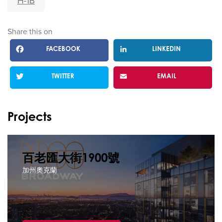
H-1B
Share this on
FACEBOOK
LINKEDIN
TWITTER
EMAIL
Projects
百老匯大街1900號
加州奧克蘭