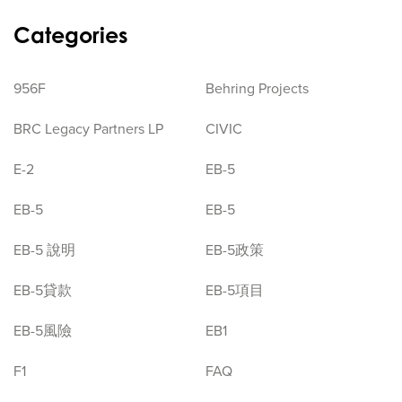
Categories
956F
Behring Projects
BRC Legacy Partners LP
CIVIC
E-2
EB-5
EB-5
EB-5
EB-5 說明
EB-5政策
EB-5貸款
EB-5項目
EB-5風險
EB1
F1
FAQ