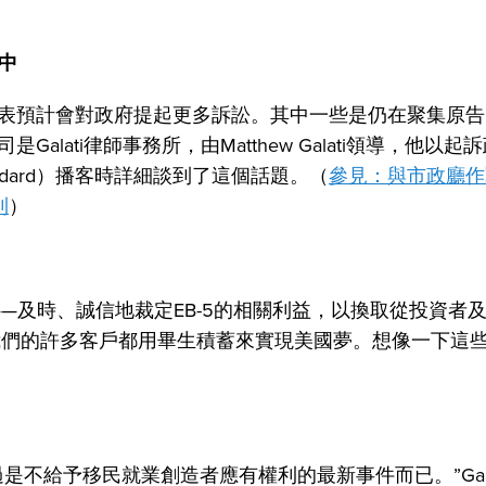
中
表預計會對政府提起更多訴訟。其中一些是仍在聚集原告
lati律師事務所，由Matthew Galati領導，他以起
Standard）播客時詳細談到了這個話題。（
參見：與市政廳作
則
）
—及時、誠信地裁定EB-5的相關利益，以換取從投資者
，“我們的許多客戶都用畢生積蓄來實現美國夢。想像一下這
不給予移民就業創造者應有權利的最新事件而已。”Gala