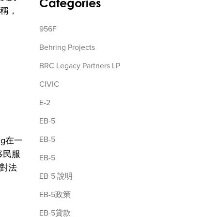
Categories
堅稱，
956F
Behring Projects
BRC Legacy Partners LP
CIVIC
E-2
EB-5
EB-5
ng在一
移民服
EB-5
對法
EB-5 說明
EB-5政策
EB-5貸款