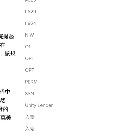
I-829
I-924
NIW
院提起
在
O1
外，該規
OPT
OPT
PERM
流程中
SSN
。然
Unity Lender
訝的
入籍
0萬美
入籍