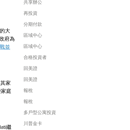
共享辦公
再投資
分期付款
的大
區域中心
訴政府為
區域中心
戰並
合格投資者
回美證
回美證
及其家
報稅
些家庭
報稅
多戶型公寓投資
川普金卡
ti繼