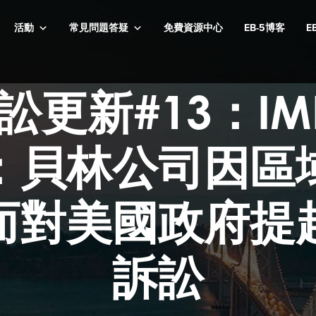
活動
常見問題答疑
免費資源中心
EB-5博客
E
訴訟更新#13：I
：貝林公司因區
而對美國政府提
訴訟