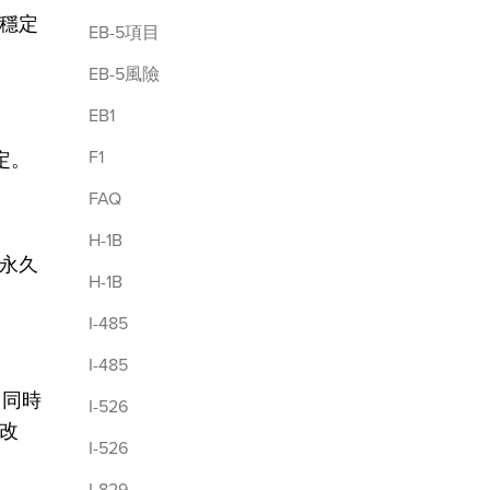
穩定
EB-5項目
EB-5風險
EB1
F1
定。
FAQ
H-1B
永久
H-1B
I-485
I-485
，同時
I-526
改
I-526
I-829